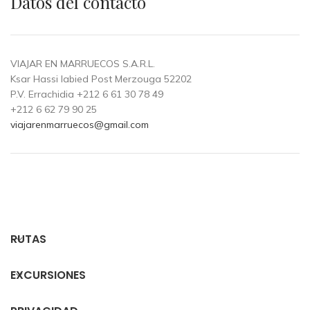
Datos del contacto
VIAJAR EN MARRUECOS S.A.R.L.
Ksar Hassi labied Post Merzouga 52202
P.V. Errachidia +212 6 61 30 78 49
+212 6 62 79 90 25
viajarenmarruecos@gmail.com
RUTAS
EXCURSIONES