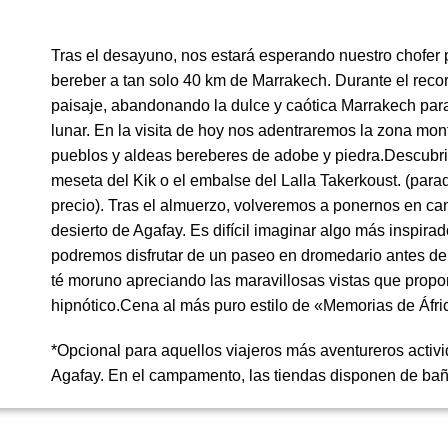
Tras el desayuno, nos estará esperando nuestro chofer 
bereber a tan solo 40 km de Marrakech. Durante el reco
paisaje, abandonando la dulce y caótica Marrakech para
lunar. En la visita de hoy nos adentraremos la zona mon
pueblos y aldeas bereberes de adobe y piedra.Descubri
meseta del Kik o el embalse del Lalla Takerkoust. (parad
precio). Tras el almuerzo, volveremos a ponernos en c
desierto de Agafay. Es difícil imaginar algo más inspira
podremos disfrutar de un paseo en dromedario antes de 
té moruno apreciando las maravillosas vistas que propor
hipnótico.Cena al más puro estilo de «Memorias de Áfri
*Opcional para aquellos viajeros más aventureros activ
Agafay. En el campamento, las tiendas disponen de bañ