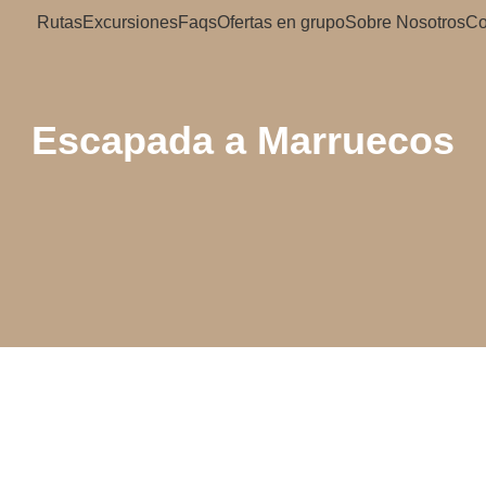
Rutas
Excursiones
Faqs
Ofertas en grupo
Sobre Nosotros
Co
Escapada a Marruecos