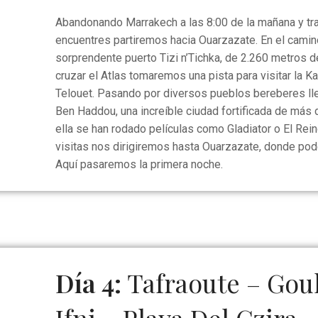
Abandonando Marrakech a las 8:00 de la mañana y tra
encuentres partiremos hacia Ouarzazate. En el camin
sorprendente puerto Tizi n’Tichka, de 2.260 metros 
cruzar el Atlas tomaremos una pista para visitar la 
Telouet. Pasando por diversos pueblos bereberes ll
Ben Haddou, una increíble ciudad fortificada de más
ella se han rodado películas como Gladiator o El Reino
visitas nos dirigiremos hasta Ouarzazate, donde podé
Aquí pasaremos la primera noche.
Día 4:
Tafraoute – Goul
Ifni – Playa Del Gzira